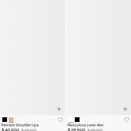
Remera Shoulder Lipa
Musculosa Lurex Alec
$
40
.
600
$
26
.
600
$
58
.
000
$
38
.
000