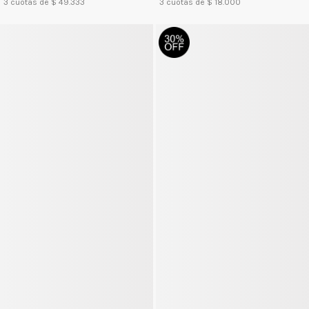
3
cuotas de $
49.333
3
cuotas de $
18.000