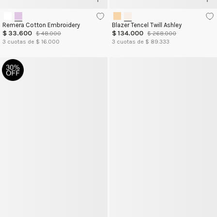
Remera Cotton Embroidery
Blazer Tencel Twill Ashley
$
33
.
600
$
134
.
000
$
48
.
000
$
268
.
000
3
cuotas de $
16.000
3
cuotas de $
89.333