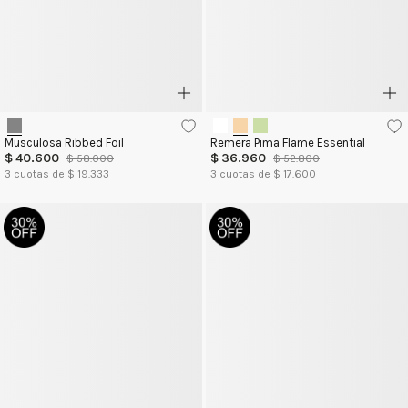
Musculosa Ribbed Foil
Remera Pima Flame Essential
$
40
.
600
$
36
.
960
$
58
.
000
$
52
.
800
3
cuotas de $
19.333
3
cuotas de $
17.600