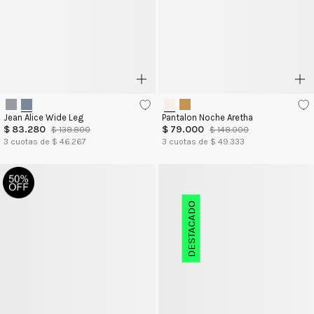
Jean Alice Wide Leg
Pantalon Noche Aretha
$
83
.
280
$
79
.
000
$
138
.
800
$
148
.
000
3
cuotas de $
46.267
3
cuotas de $
49.333
DESTACADO