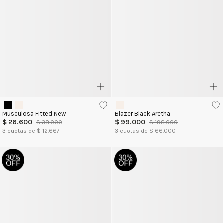
Musculosa Fitted New
Blazer Black Aretha
$
26
.
600
$
99
.
000
$
38
.
000
$
198
.
000
3
cuotas de $
12.667
3
cuotas de $
66.000