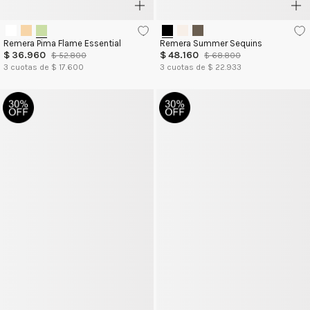
Remera Pima Flame Essential
Remera Summer Sequins
$
36
.
960
$
48
.
160
$
52
.
800
$
68
.
800
3
cuotas de $
17.600
3
cuotas de $
22.933