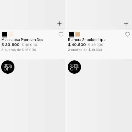
Musculosa Premium Des
Remera Shoulder Lipa
$
33
.
600
$
40
.
600
$
48
.
000
$
58
.
000
3
cuotas de $
16.000
3
cuotas de $
19.333