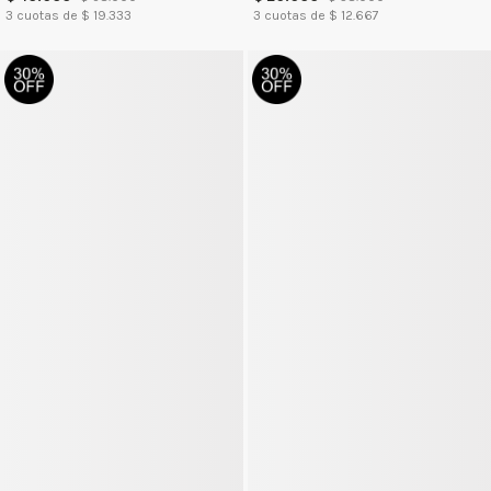
3
cuotas de $
19.333
3
cuotas de $
12.667