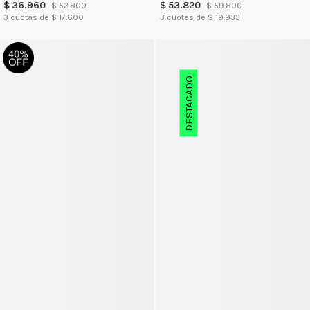
$
36
.
960
$
53
.
820
$
52
.
800
$
59
.
800
3
cuotas de $
17.600
3
cuotas de $
19.933
DESTACADO