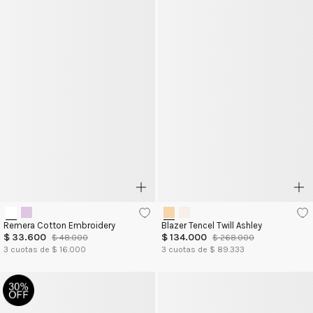
Remera Cotton Embroidery
Blazer Tencel Twill Ashley
$
33
.
600
$
134
.
000
$
48
.
000
$
268
.
000
3
cuotas de $
16.000
3
cuotas de $
89.333