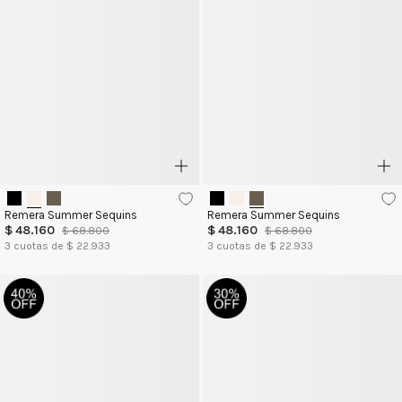
Remera Summer Sequins
Remera Summer Sequins
$
48
.
160
$
48
.
160
$
68
.
800
$
68
.
800
3
cuotas de $
22.933
3
cuotas de $
22.933