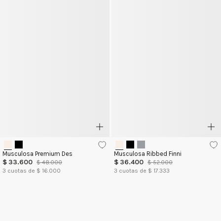
Musculosa Premium Des
Musculosa Ribbed Finni
$
33
.
600
$
36
.
400
$
48
.
000
$
52
.
000
3
cuotas de $
16.000
3
cuotas de $
17.333