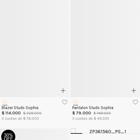
Blazer Studs Sophia
Pantalon Studs Sophia
$
114
.
000
$
79
.
000
$
228
.
000
$
148
.
000
3
cuotas de $
76.000
3
cuotas de $
49.333