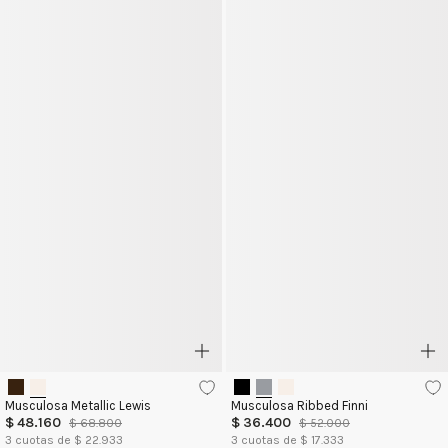
Musculosa Metallic Lewis
Musculosa Ribbed Finni
$
48
.
160
$
36
.
400
$
68
.
800
$
52
.
000
3
cuotas de $
22.933
3
cuotas de $
17.333