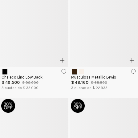
Chaleco Lino Low Back
Musculosa Metallic Lewis
$
49
.
500
$
48
.
160
$
99
.
000
$
68
.
800
3
cuotas de $
33.000
3
cuotas de $
22.933