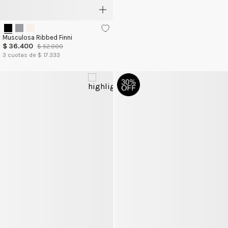
Musculosa Ribbed Finni
$
36
.
400
$
52
.
000
3
cuotas de $
17.333