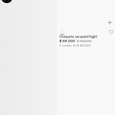
Chaqueta Jacquard Night
$
99
.
000
$
198
.
000
3
cuotas de $
66.000