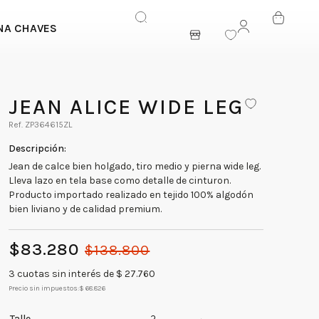
NA CHAVES
ENTRAR
JEAN ALICE WIDE LEG
ZP364615ZL
Jean de calce bien holgado, tiro medio y pierna wide leg.
Lleva lazo en tela base como detalle de cinturon.
Producto importado realizado en tejido 100% algodón
bien liviano y de calidad premium.
$
83
.
280
$
138
.
800
3
cuotas sin interés de $
27.760
Precio sin impuestos:
$ 68.826
Talle