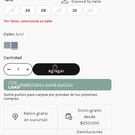
Conocé tu talle
24
26
28
30
32
34
Por favor, seleccioná un talle
Color
Azul
Cantidad
－
＋
¡Registrate y sumá puntos!
Sumá puntos para canjear por prendas de tus próximas
compras
Envío gratis
Retiro gratis
desde
en sucursal
$250.000
Devoluciones