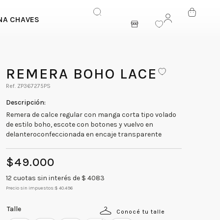
NA CHAVES
ENTRAR
REMERA BOHO LACE
ZP367275PS
Remera de calce regular con manga corta tipo volado
de estilo boho, escote con botones y vuelvo en
delanteroconfeccionada en encaje transparente
$
49
.
000
12
cuotas sin interés de $
4083
Precio sin impuestos:
$ 40.496
Talle
Conocé tu talle