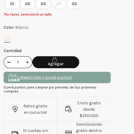
01
02
03
04
05
Por favor, seleccioná un talle
Color
Blanco
Cantidad
－
＋
¡Registrate y sumá puntos!
Sumá puntos para canjear por prendas de tus próximas
compras
Envío gratis
Retiro gratis
desde
en sucursal
$250.000
Devoluciones
12 cuotas sin
gratis dentro