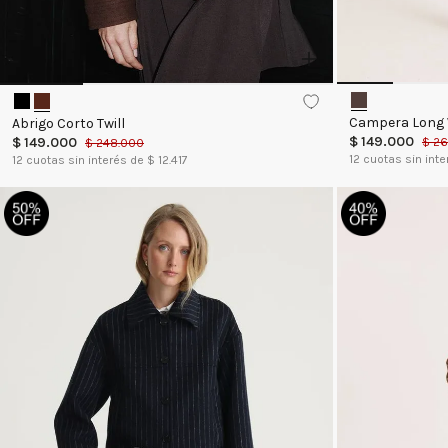
Campera Long
Abrigo Corto Twill
$
149
.
000
$
149
.
000
$
2
$
248
.
000
12
cuotas sin inte
12
cuotas sin interés de $
12.417