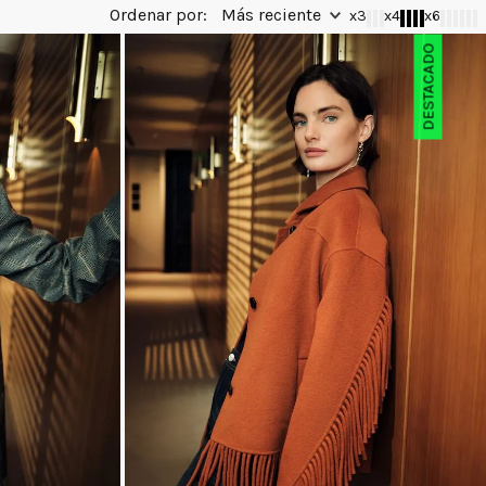
Más reciente
x3
x4
x6
DESTACADO