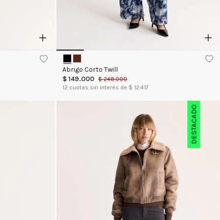
Abrigo Corto Twill
$
149
.
000
$
248
.
000
12
cuotas sin interés de $
12.417
DESTACADO