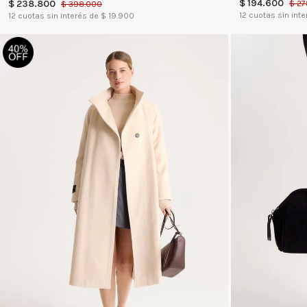
$
194
.
600
$
238
.
800
$
27
$
398
.
000
12
cuotas sin inte
12
cuotas sin interés de $
19.900