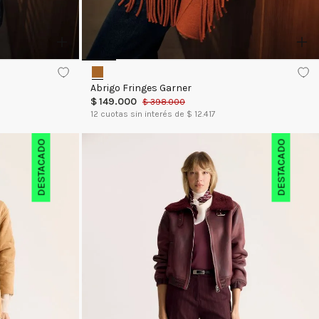
Abrigo Fringes Garner
$
149
.
000
$
398
.
000
12
cuotas sin interés de $
12.417
DESTACADO
DESTACADO