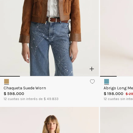
Chaqueta Suede Worn
Abrigo Long M
$
598
.
000
$
198
.
000
$
2
12
cuotas sin interés de $
49.833
12
cuotas sin inte