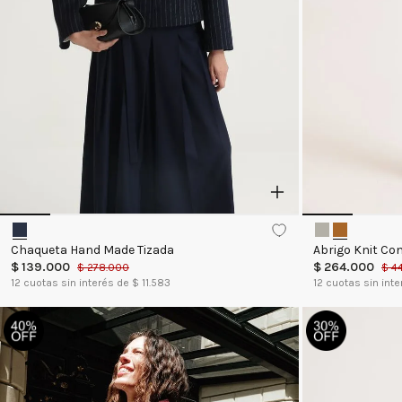
Chaqueta Hand Made Tizada
Abrigo Knit Co
$
139
.
000
$
264
.
000
$
278
.
000
$
4
12
cuotas sin interés de $
11.583
12
cuotas sin inte