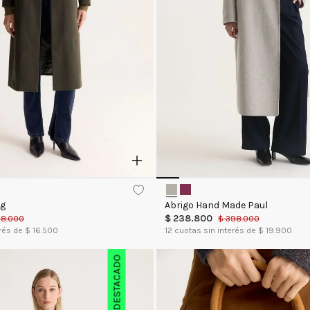
eg
Abrigo Hand Made Paul
$
238
.
800
98
.
000
$
398
.
000
rés de $
16.500
12
cuotas sin interés de $
19.900
DESTACADO