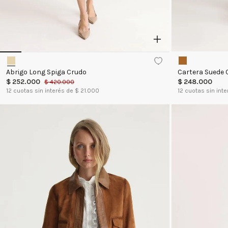
Abrigo Long Spiga Crudo
Cartera Suede 
$
252
.
000
$
248
.
000
$
420
.
000
12
cuotas sin interés de $
21.000
12
cuotas sin inte