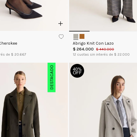
Cherokee
Abrigo Knit Con Lazo
$
264
.
000
$
440
.
000
rés de $
20.667
12
cuotas sin interés de $
22.000
DESTACADO