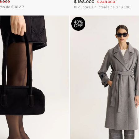
$
198
.
000
8
.
000
$
348
.
000
rés de $
16.217
12
cuotas sin interés de $
16.500