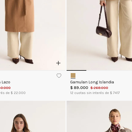
n Lazo
Gamulan Long Islandia
$
89
.
000
40
.
000
$
268
.
000
rés de $
22.000
12
cuotas sin interés de $
7417