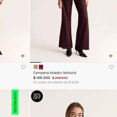
Campera Aviador Nobuck
$
149
.
000
$
248
.
000
12
cuotas sin interés de $
12.417
DESTACADO