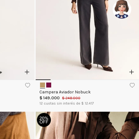
Campera Aviador Nobuck
$
149
.
000
$
248
.
000
12
cuotas sin interés de $
12.417