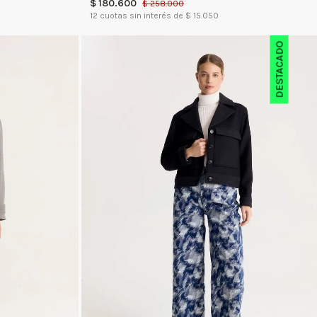
$
180
.
600
$
258
.
000
12
cuotas sin interés de $
15.050
DESTACADO