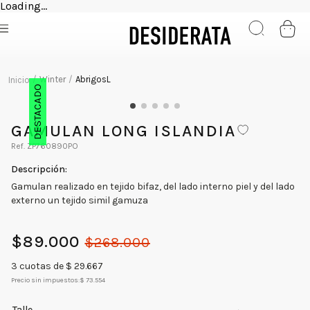
Loading...
Winter
AbrigosL
DESTACADO
GAMULAN LONG ISLANDIA
ZP760890PO
Gamulan realizado en tejido bifaz, del lado interno piel y del lado
externo un tejido simil gamuza
$
89
.
000
$
268
.
000
3
cuotas de $
29.667
Precio sin impuestos:
$ 73.554
Talle