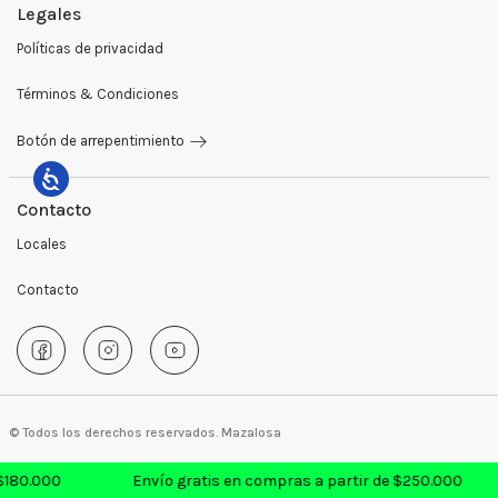
Legales
Pantalones
Ventas Mayoristas
Políticas de privacidad
Sweaters y buzos
Preguntas Frecuentes
Términos & Condiciones
Sastrería
Medios de Pago
Botón de arrepentimiento
Blazers
Cambios y Devoluciones
Remeras
Contacto
Locales
Camperas
Contacto
Abrigos
Giftcards
Accesorios
© Todos los derechos reservados. Mazalosa
$180.000
Envío gratis en compras a partir de $250.000