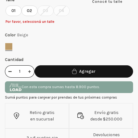
Conocé tu talle
01
02
03
04
Por favor, seleccioná un talle
Color
Beige
Cantidad
－
＋
Con esta compra sumas hasta 8.900 puntos.
Sumá puntos para canjear por prendas de tus próximas compras
Retiro gratis
Envío gratis
en sucursal
desde $250.000
Devoluciones
3 y 6 cuotas sin