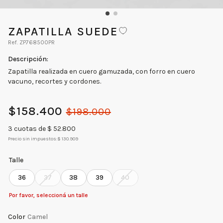
ZAPATILLA SUEDE
ZP768500PR
Zapatilla realizada en cuero gamuzada, con forro en cuero
vacuno, recortes y cordones.
$
158
.
400
$
198
.
000
3
cuotas de $
52.800
Precio sin impuestos:
$ 130.909
Talle
36
37
38
39
40
Por favor, seleccioná un talle
Color
Camel