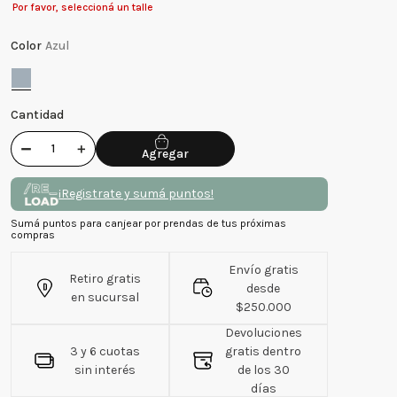
Por favor, seleccioná un talle
Color
Azul
Cantidad
－
＋
¡Registrate y sumá puntos!
Sumá puntos para canjear por prendas de tus próximas
compras
Envío gratis
Retiro gratis
desde
en sucursal
$250.000
Devoluciones
3 y 6 cuotas
gratis dentro
sin interés
de los 30
días