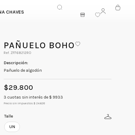
NA CHAVES
ENTRAR
PAÑUELO BOHO
ZP768212RO
Pañuelo de algodón
$
29
.
800
3
cuotas sin interés de $
9933
Precio sin impuestos:
$ 24.628
Talle
UN