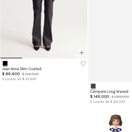
Jean Anna Slim Coated
$
89
.
600
$
128
.
000
3
cuotas de $
42.667
Campera Long Waxed
$
149
.
000
$
268
.
000
3
cuotas de $
89.333