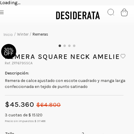
Loading...
Winter
Remeras
REMERA SQUARE NECK AMELIE
ZP767955CA
Remera de calce ajustado con escote cuadrado y manga larga
confeccionada en tejido de punto satinado
$
45
.
360
$
64
.
800
3
cuotas de $
15.120
Precio sin impuestos:
$ 37.488
Talle