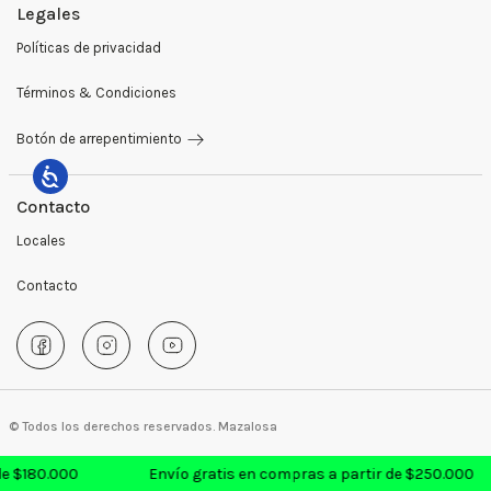
Legales
Pantalones
Ventas Mayoristas
Políticas de privacidad
Sweaters y buzos
Preguntas Frecuentes
Términos & Condiciones
Sastrería
Medios de Pago
Botón de arrepentimiento
Blazers
Cambios y Devoluciones
Remeras
Contacto
Locales
Camperas
Contacto
Abrigos
Giftcards
Accesorios
© Todos los derechos reservados. Mazalosa
de $180.000
Envío gratis en compras a partir de $250.000