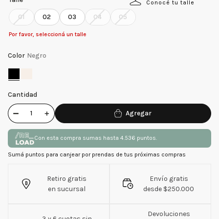
Conocé tu talle
01
02
03
04
05
Por favor, seleccioná un talle
Color
Negro
Cantidad
－
＋
Con esta compra sumas hasta 4.536 puntos.
Sumá puntos para canjear por prendas de tus próximas compras
Retiro gratis
Envío gratis
en sucursal
desde $250.000
Devoluciones
3 y 6 cuotas sin