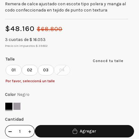
Remera de calce ajustado con escote tipo polera y manga al
codo confeccionada en tejido de punto con textura
$
48
.
160
$
68
.
800
3
cuotas de $
16.053
Precio sin impuestos:
$ 39.802
Talle
Conocé tu talle
01
02
03
04
Por favor, seleccioná un talle
Color
Negro
Cantidad
－
＋