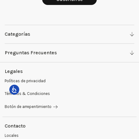
Categorías
Denim
Preguntas Frecuentes
Camisas y Tops
Work with us
Legales
Pantalones
Ventas Mayoristas
Políticas de privacidad
Sweaters y buzos
Preguntas Frecuentes
Términos & Condiciones
Sastrería
Medios de Pago
Botón de arrepentimiento
Blazers
Cambios y Devoluciones
Remeras
Contacto
Locales
Camperas