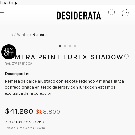
Loading...
Winter
Remeras
REMERA PRINT LUREX SHADOW
ZP767810CA
Remera de calce ajustado con escote redondo y manga larga
confeccionada en tejido de jersey con lurex con estampa
exclusiva de la colección
$
41
.
280
$
68
.
800
3
cuotas de $
13.760
Precio sin impuestos:
$ 34.116