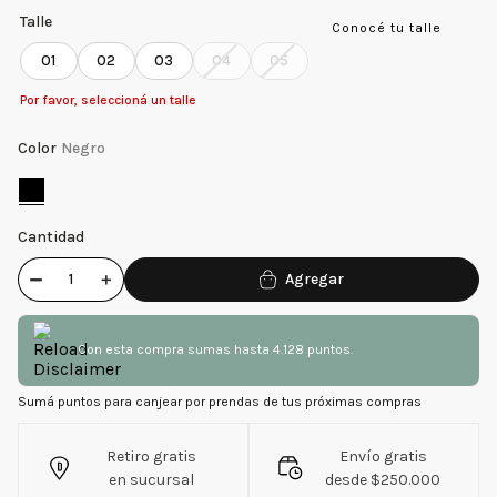
Talle
Conocé tu talle
01
02
03
04
05
Por favor, seleccioná un talle
Color
Negro
Cantidad
－
＋
Con esta compra sumas hasta 4.128 puntos.
Sumá puntos para canjear por prendas de tus próximas compras
Retiro gratis
Envío gratis
en sucursal
desde $250.000