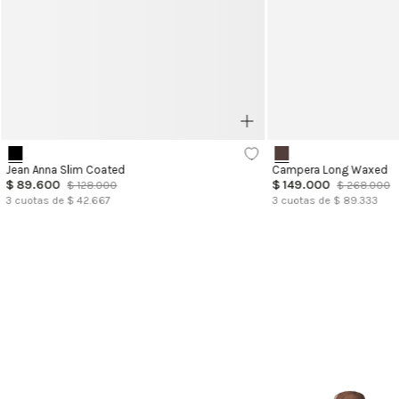
Jean Anna Slim Coated
Campera Long Waxed
$
89
.
600
$
149
.
000
$
128
.
000
$
268
.
000
3
cuotas de $
42.667
3
cuotas de $
89.333