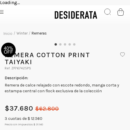
Loading...
Winter
Remeras
REMERA COTTON PRINT
TAIYAKI
ZP767425PS
Remera de calce relajado con escote redondo, manga corta y
estampa central con flock exclusiva de la colección
$
37
.
680
$
62
.
800
3
cuotas de $
12.560
Precio sin impuestos:
$ 31.140