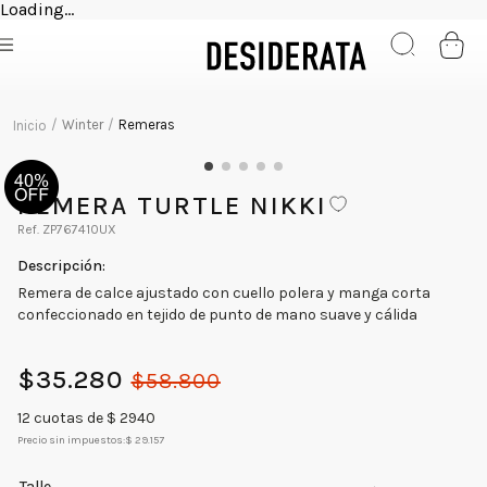
Loading...
Winter
Remeras
REMERA TURTLE NIKKI
ZP767410UX
Remera de calce ajustado con cuello polera y manga corta
confeccionado en tejido de punto de mano suave y cálida
$
35
.
280
$
58
.
800
12
cuotas de $
2940
Precio sin impuestos:
$ 29.157
Talle