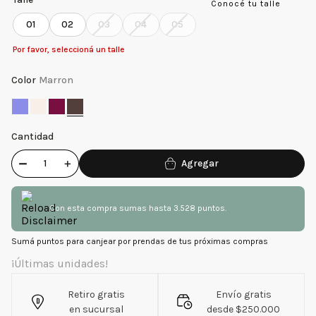
Conocé tu talle
01
02
03
04
05
Por favor, seleccioná un talle
Color
Marron
Cantidad
－
＋
Con esta compra sumas hasta 3.528 puntos.
Sumá puntos para canjear por prendas de tus próximas compras
¡Últimas unidades!
Retiro gratis
Envío gratis
en sucursal
desde $250.000