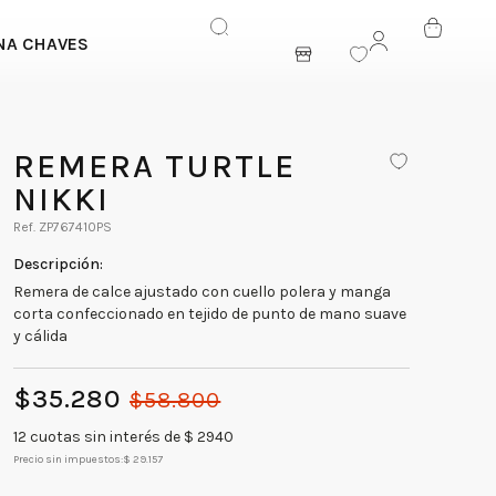
NA CHAVES
ENTRAR
REMERA TURTLE
NIKKI
ZP767410PS
Remera de calce ajustado con cuello polera y manga
corta confeccionado en tejido de punto de mano suave
y cálida
$
35
.
280
$
58
.
800
12
cuotas sin interés de $
2940
Precio sin impuestos:
$ 29.157