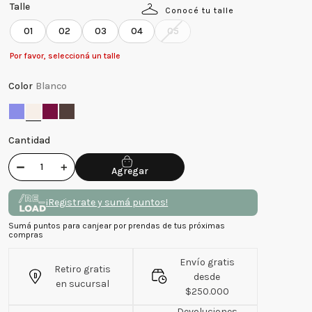
Talle
Conocé tu talle
01
02
03
04
05
Por favor, seleccioná un talle
Color
Blanco
Cantidad
－
＋
¡Registrate y sumá puntos!
Sumá puntos para canjear por prendas de tus próximas
compras
Envío gratis
Retiro gratis
desde
en sucursal
$250.000
Devoluciones