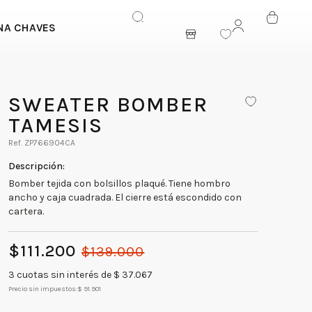
NA CHAVES
ENTRAR
SWEATER BOMBER
TAMESIS
ZP766904CA
Bomber tejida con bolsillos plaqué. Tiene hombro
ancho y caja cuadrada. El cierre está escondido con
cartera.
$
111
.
200
$
139
.
000
3
cuotas sin interés de $
37.067
Precio sin impuestos:
$ 91.901