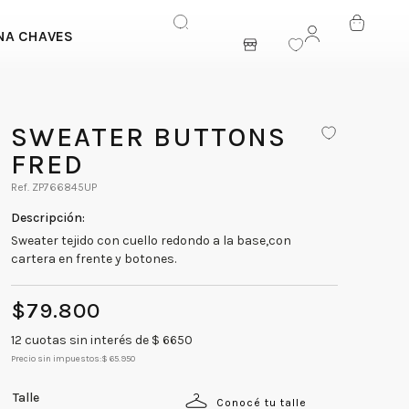
NA CHAVES
ENTRAR
SWEATER BUTTONS
FRED
ZP766845UP
Sweater tejido con cuello redondo a la base,con
cartera en frente y botones.
$
79
.
800
12
cuotas sin interés de $
6650
Precio sin impuestos:
$ 65.950
Talle
Conocé tu talle