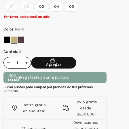
01
02
03
04
05
Por favor, seleccioná un talle
Color
Ivory
Cantidad
－
＋
¡Registrate y sumá puntos!
Sumá puntos para canjear por prendas de tus próximas
compras
Envío gratis
Retiro gratis
desde
en sucursal
$250.000
Devoluciones
12 cuotas sin
gratis dentro