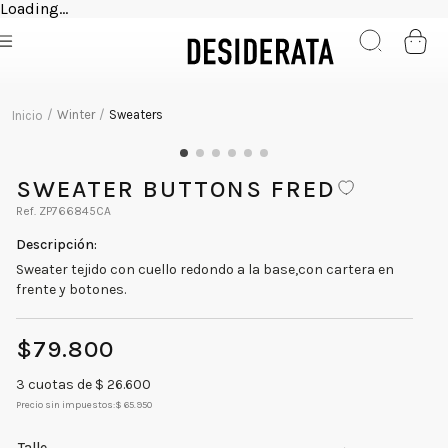
Loading...
Winter
Sweaters
SWEATER BUTTONS FRED
ZP766845CA
Sweater tejido con cuello redondo a la base,con cartera en
frente y botones.
$
79
.
800
3
cuotas de $
26.600
Precio sin impuestos:
$ 65.950
Talle