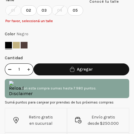
Conocé tu talle
01
02
03
04
05
Por favor, seleccioná un talle
Color
Negro
Cantidad
－
＋
Con esta compra sumas hasta 7.980 puntos.
Sumá puntos para canjear por prendas de tus próximas compras
Retiro gratis
Envío gratis
en sucursal
desde $250.000