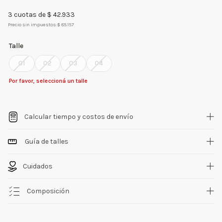
3
cuotas de $
42.933
Precio sin impuestos:
$ 85.157
Talle
01
02
03
04
Por favor, seleccioná un talle
Calcular tiempo y costos de envío
Guía de talles
Cuidados
Composición