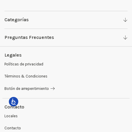
Categorías
Denim
Preguntas Frecuentes
Camisas y Tops
Work with us
Legales
Pantalones
Ventas Mayoristas
Políticas de privacidad
Sweaters y buzos
Preguntas Frecuentes
Términos & Condiciones
Sastrería
Medios de Pago
Botón de arrepentimiento
Blazers
Cambios y Devoluciones
Remeras
Contacto
Locales
Camperas
Contacto
Abrigos