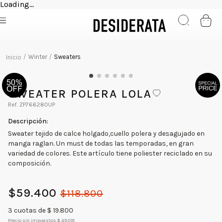
Loading...
Winter
Sweaters
SWEATER POLERA LOLA
ZP766280UP
Sweater tejido de calce holgado,cuello polera y desagujado en
manga raglan. Un must de todas las temporadas, en gran
variedad de colores. Este artículo tiene poliester reciclado en su
composición.
$
59
.
400
$
118
.
800
3
cuotas de $
19.800
Precio sin impuestos:
$ 49.091