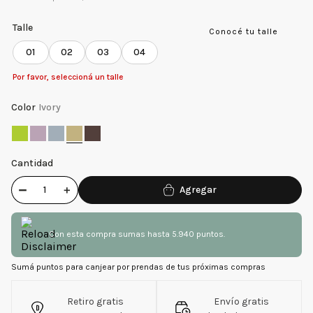
Talle
Conocé tu talle
01
02
03
04
Por favor, seleccioná un talle
Color
Ivory
Cantidad
－
＋
Con esta compra sumas hasta 5.940 puntos.
Sumá puntos para canjear por prendas de tus próximas compras
Retiro gratis
Envío gratis