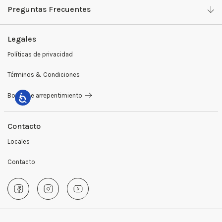
Preguntas Frecuentes
Camisas y Tops
Work with us
Legales
Pantalones
Ventas Mayoristas
Políticas de privacidad
Sweaters y buzos
Preguntas Frecuentes
Términos & Condiciones
Sastrería
Medios de Pago
Botón de arrepentimiento
Blazers
Cambios y Devoluciones
Remeras
Contacto
Locales
Camperas
Contacto
Abrigos
Giftcards
Accesorios