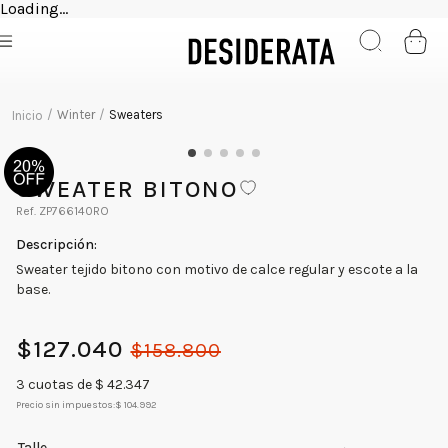
Loading...
Winter
Sweaters
SWEATER BITONO
ZP766140RO
Sweater tejido bitono con motivo de calce regular y escote a la
base.
$
127
.
040
$
158
.
800
3
cuotas de $
42.347
Precio sin impuestos:
$ 104.992
Talle