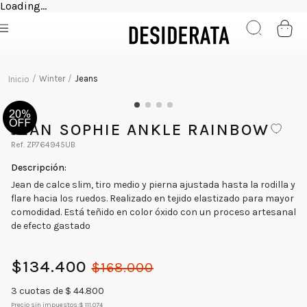
Loading...
Winter
Jeans
JEAN SOPHIE ANKLE RAINBOW
ZP764945UB
Jean de calce slim, tiro medio y pierna ajustada hasta la rodilla y
flare hacia los ruedos. Realizado en tejido elastizado para mayor
comodidad. Está teñido en color óxido con un proceso artesanal
de efecto gastado
$
134
.
400
$
168
.
000
3
cuotas de $
44.800
Precio sin impuestos:
$ 111.074