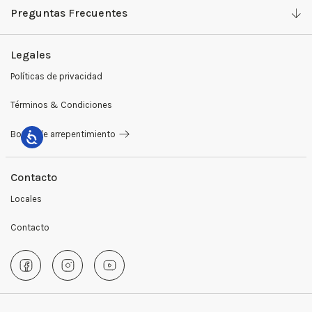
Preguntas Frecuentes
Camisas y Tops
Work with us
Legales
Pantalones
Ventas Mayoristas
Políticas de privacidad
Sweaters y buzos
Preguntas Frecuentes
Términos & Condiciones
Sastrería
Medios de Pago
Botón de arrepentimiento
Blazers
Cambios y Devoluciones
Remeras
Contacto
Locales
Camperas
Contacto
Abrigos
Giftcards
Accesorios