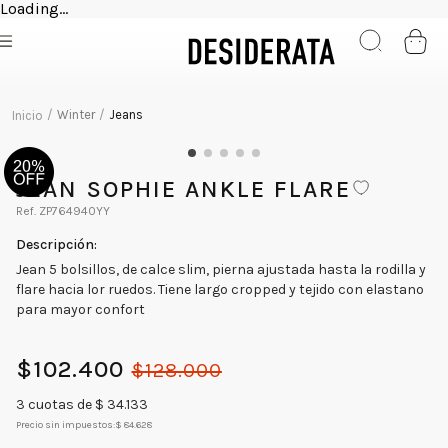
Loading...
Winter
Jeans
JEAN SOPHIE ANKLE FLARE
ZP764940YY
Jean 5 bolsillos, de calce slim, pierna ajustada hasta la rodilla y
flare hacia lor ruedos. Tiene largo cropped y tejido con elastano
para mayor confort
$
102
.
400
$
128
.
000
3
cuotas de $
34.133
Precio sin impuestos:
$ 84.628