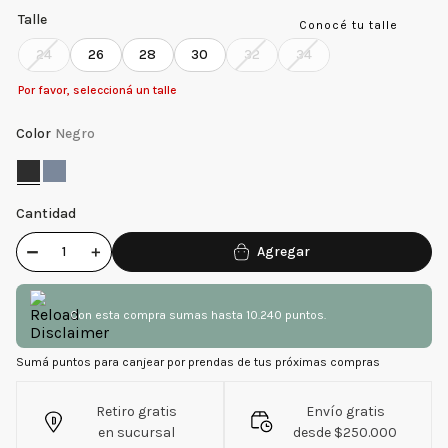
Talle
Conocé tu talle
24
26
28
30
32
34
Por favor, seleccioná un talle
Color
Negro
Cantidad
－
＋
Con esta compra sumas hasta 10.240 puntos.
Sumá puntos para canjear por prendas de tus próximas compras
Retiro gratis
Envío gratis
en sucursal
desde $250.000