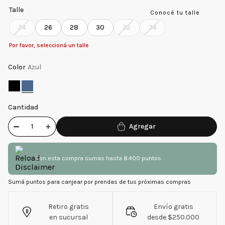
Talle
Conocé tu talle
24
26
28
30
32
34
Por favor, seleccioná un talle
Color
Azul
Cantidad
－
＋
Con esta compra sumas hasta 8.400 puntos.
Sumá puntos para canjear por prendas de tus próximas compras
Retiro gratis
Envío gratis
en sucursal
desde $250.000