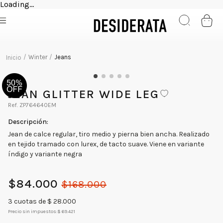
Loading...
Winter
Jeans
JEAN GLITTER WIDE LEG
ZP764640EM
Jean de calce regular, tiro medio y pierna bien ancha. Realizado
en tejido tramado con lurex, de tacto suave. Viene en variante
índigo y variante negra
$
84
.
000
$
168
.
000
3
cuotas de $
28.000
Precio sin impuestos:
$ 69.421