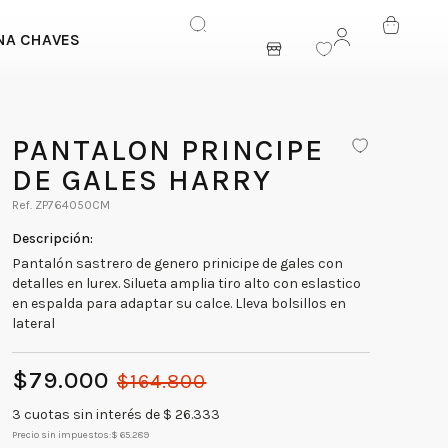
NA CHAVES
ENTRAR
PANTALON PRINCIPE
DE GALES HARRY
ZP764050CM
Pantalón sastrero de genero prinicipe de gales con
detalles en lurex. Silueta amplia tiro alto con eslastico
en espalda para adaptar su calce. Lleva bolsillos en
lateral
$
79
.
000
$
164
.
800
3
cuotas sin interés de $
26.333
Precio sin impuestos:
$ 65.289