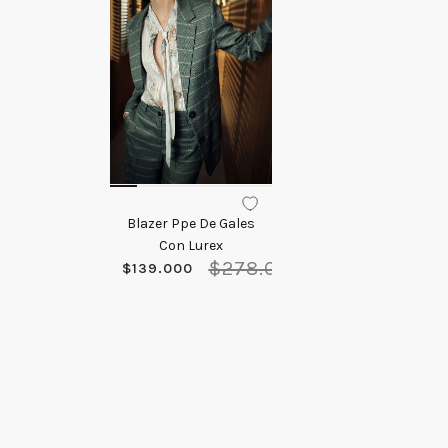
Blazer Ppe De Gales
Con Lurex
$
278
.
000
$
139
.
000