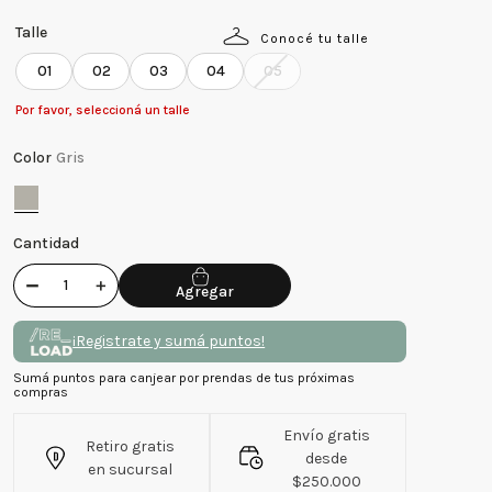
Talle
Conocé tu talle
01
02
03
04
05
Por favor, seleccioná un talle
Color
Gris
Cantidad
－
＋
¡Registrate y sumá puntos!
Sumá puntos para canjear por prendas de tus próximas
compras
Envío gratis
Retiro gratis
desde
en sucursal
$250.000