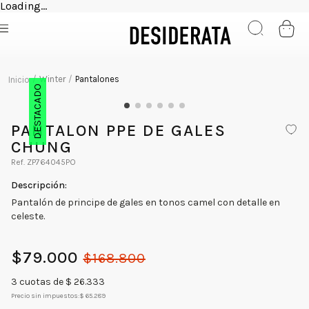
Loading...
Winter
Pantalones
DESTACADO
PANTALON PPE DE GALES
CHUNG
ZP764045PO
Pantalón de principe de gales en tonos camel con detalle en
celeste.
$
79
.
000
$
168
.
800
3
cuotas de $
26.333
Precio sin impuestos:
$ 65.289