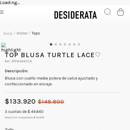
Loading...
Winter
Tops
TOP BLUSA TURTLE LACE
ZP763440CA
Blusa con cuello media polera de calce ajustado y
confeccionado en encaje.
$
133
.
920
$
148
.
800
3
cuotas de $
44.640
Precio sin impuestos:
$ 110.678
Talle