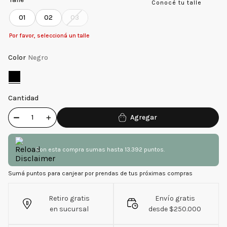
Conocé tu talle
01
02
03
Por favor, seleccioná un talle
Color
Negro
Cantidad
－
＋
Con esta compra sumas hasta 13.392 puntos.
Sumá puntos para canjear por prendas de tus próximas compras
Retiro gratis
Envío gratis
en sucursal
desde $250.000