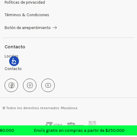
Políticas de privacidad
Sweaters y buzos
Preguntas Frecuentes
Términos & Condiciones
Sastrería
Medios de Pago
Botón de arrepentimiento
Blazers
Cambios y Devoluciones
Remeras
Contacto
Locales
Camperas
Contacto
Abrigos
Giftcards
Accesorios
© Todos los derechos reservados. Mazalosa
180.000
Envío gratis en compras a partir de $250.000