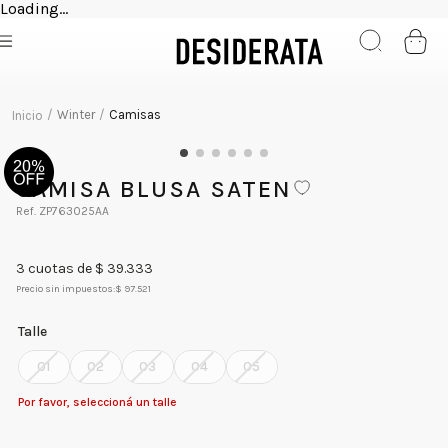
Loading...
Winter
Camisas
CAMISA BLUSA SATEN
ZP763025AA
3
cuotas de $
39.333
Precio sin impuestos:
$ 97.521
Talle
01
02
03
04
05
Por favor, seleccioná un talle