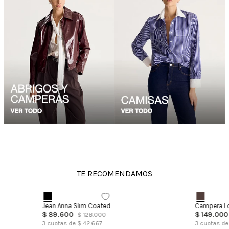
TE RECOMENDAMOS
DESTACADO
Jean Anna Slim Coated
Campera L
$
89
.
600
$
149
.
000
$
128
.
000
3
cuotas de $
42.667
3
cuotas de