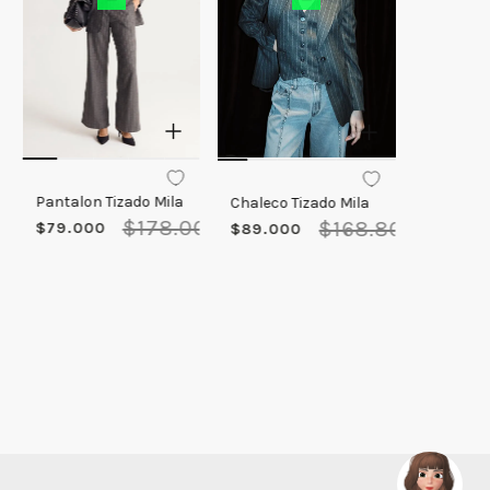
Pantalon Tizado Mila
Chaleco Tizado Mila
Short Ti
$
178
.
000
$
168
.
800
$
79
.
000
$
89
.
000