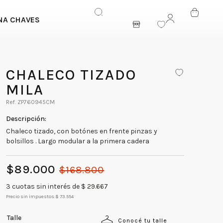
NA CHAVES
ENTRAR
CHALECO TIZADO
MILA
ZP760945CM
Chaleco tizado, con botónes en frente pinzas y
bolsillos . Largo modular a la primera cadera
$
89
.
000
$
168
.
800
3
cuotas sin interés de $
29.667
Precio sin impuestos:
$ 73.554
Talle
Conocé tu talle