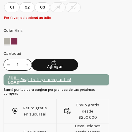
01
02
03
04
05
Por favor, seleccioná un talle
Color
Gris
Cantidad
－
＋
¡Registrate y sumá puntos!
Sumá puntos para canjear por prendas de tus próximas
compras
Envío gratis
Retiro gratis
desde
en sucursal
$250.000
Devoluciones