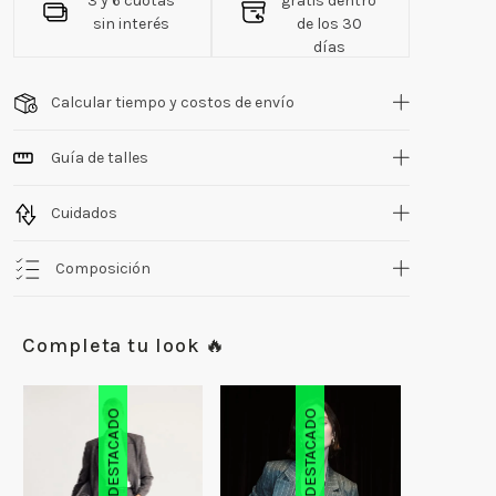
3 y 6 cuotas
gratis dentro
sin interés
de los 30
días
Calcular tiempo y costos de envío
Guía de talles
Cuidados
Composición
Completa tu look 🔥
DESTACADO
DESTACADO