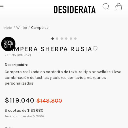
Winter
Camperas
CAMPERA SHERPA RUSIA
ZP760895ZT
Campera realizada en corderito de textura tipo snowflake. Lleva
combinación de textiles y colores con avíos marcarios
personalizados
$
119
.
040
$
148
.
800
3
cuotas de $
39.680
Precio sin impuestos:
$ 98.380