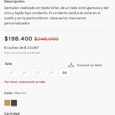
Gamulan realizado en tejido bifaz, de un lado simil gamuza y del
otro y tejido tipo corderito. El corderito está a la vista en el
cuello y en la parte inferior. Lleva avíos marcarios
personalizados
$
198
.
400
$
248
.
000
6
cuotas de $
33.067
Precio sin impuestos:
$ 163.967
Talle
Conocé tu talle
01
02
03
04
05
Por favor, seleccioná un talle
Color
Marron
Cantidad