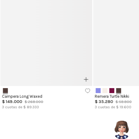
Campera Long Waxed
Remera Turtle Nikki
$
149
.
000
$
35
.
280
$
268
.
000
$
58
.
800
3
cuotas de $
89.333
3
cuotas de $
19.600