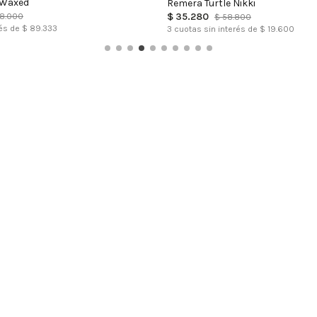
 Waxed
Remera Turtle Nikki
$
35
.
280
8
.
000
$
58
.
800
és de $
89.333
3
cuotas sin interés de $
19.600