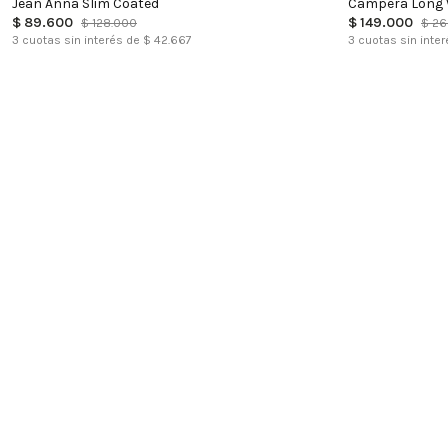
Jean Anna Slim Coated
Campera Long
$
89
.
600
$
149
.
000
$
128
.
000
$
26
3
cuotas sin interés de $
42.667
3
cuotas sin inter