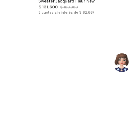
Sweater Jacquard Fleur New
$
131
.
600
$
188
.
000
3
cuotas sin interés de $
62.667