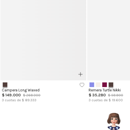
Campera Long Waxed
Remera Turtle Nikki
$
149
.
000
$
35
.
280
$
268
.
000
$
58
.
800
3
cuotas de $
89.333
3
cuotas de $
19.600