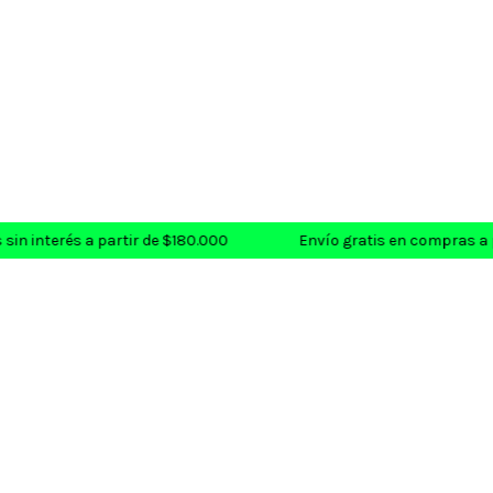
in interés a partir de $180.000
Envío gratis en compras a p