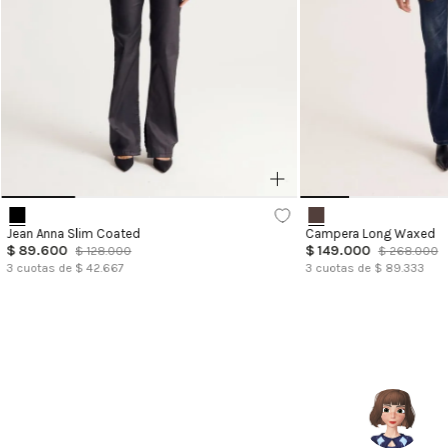
Jean Anna Slim Coated
Campera Long Waxed
$
89
.
600
$
149
.
000
$
128
.
000
$
268
.
000
3
cuotas de $
42.667
3
cuotas de $
89.333