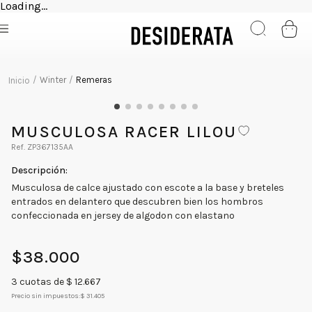
Loading...
Winter
Remeras
MUSCULOSA RACER LILOU
ZP367135AA
Musculosa de calce ajustado con escote a la base y breteles
entrados en delantero que descubren bien los hombros
confeccionada en jersey de algodon con elastano
$
38
.
000
3
cuotas de $
12.667
Precio sin impuestos:
$ 31.405