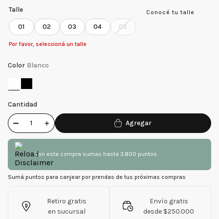
Talle
Conocé tu talle
01
02
03
04
05
Por favor, seleccioná un talle
Color
Blanco
Cantidad
－
＋
Con esta compra sumas hasta 3.800 puntos.
Sumá puntos para canjear por prendas de tus próximas compras
Retiro gratis
Envío gratis
en sucursal
desde $250.000