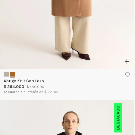
Abrigo Knit Con Lazo
$
264
.
000
$
440
.
000
12
cuotas sin interés de $
22.000
DESTACADO