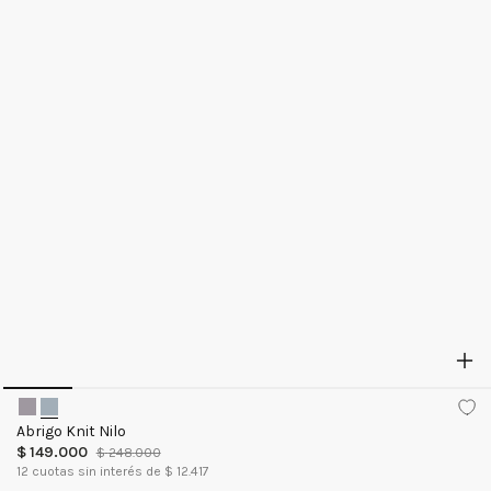
Abrigo Knit Nilo
$
149
.
000
$
248
.
000
12
cuotas sin interés de $
12.417