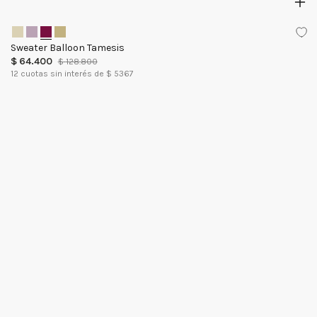
Sweater Balloon Tamesis
$
64
.
400
$
128
.
800
12
cuotas sin interés de $
5367