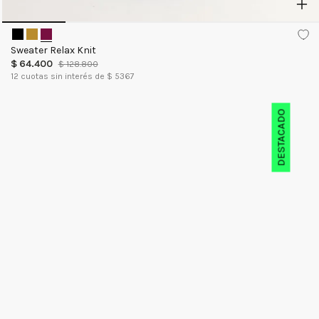
Sweater Relax Knit
$
64
.
400
$
128
.
800
12
cuotas sin interés de $
5367
DESTACADO