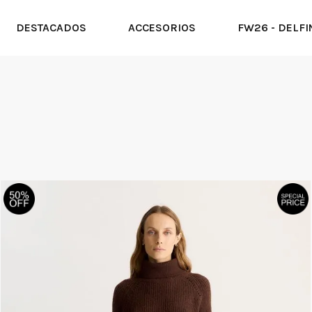
DESTACADOS
ACCESORIOS
FW26 - DELFI
Casual
o
Gris
ta
Beige