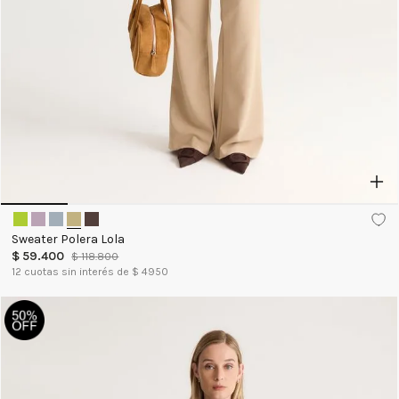
Sweater Polera Lola
$
59
.
400
$
118
.
800
12
cuotas sin interés de $
4950