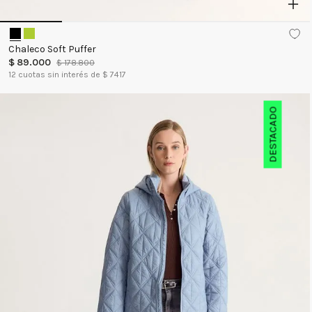
Chaleco Soft Puffer
$
89
.
000
$
178
.
800
12
cuotas sin interés de $
7417
DESTACADO