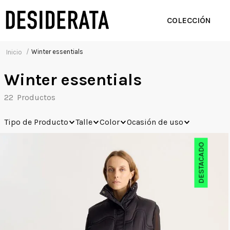
COLECCIÓN
Winter essentials
Winter essentials
22
Tipo de Producto
Talle
Color
Ocasión de uso
DESTACADO
Abrigos
Camperas
Chalecos
Noche
Día
Urbano
01
02
03
04
05
Negro
Azul
Verde
Roj
Sweaters
Outwear
Marron
Ivory
Amarillo
Viole