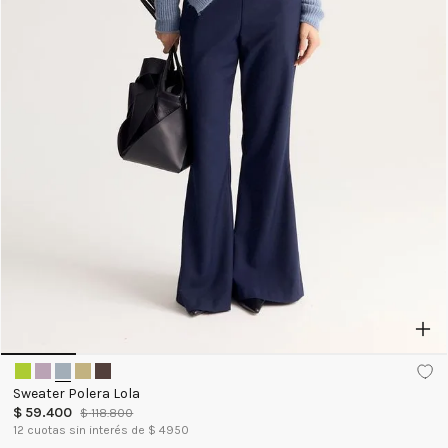
Sweater Polera Lola
$
59
.
400
$
118
.
800
12
cuotas sin interés de $
4950