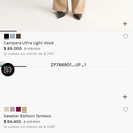
Campera Ultra Light Hood
$
89
.
000
$
178
.
000
12
cuotas sin interés de $
7417
Sweater Balloon Tamesis
$
64
.
400
$
128
.
800
12
cuotas sin interés de $
5367