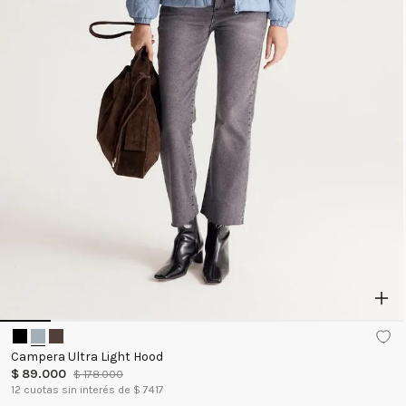
Campera Ultra Light Hood
$
89
.
000
$
178
.
000
12
cuotas sin interés de $
7417