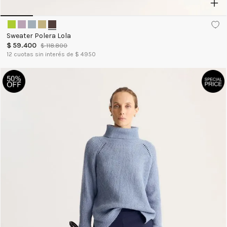
Sweater Polera Lola
$
59
.
400
$
118
.
800
12
cuotas sin interés de $
4950