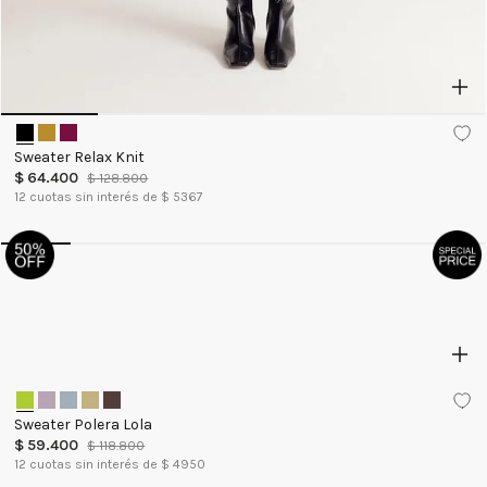
Sweater Relax Knit
$
64
.
400
$
128
.
800
12
cuotas sin interés de $
5367
Sweater Polera Lola
$
59
.
400
$
118
.
800
12
cuotas sin interés de $
4950