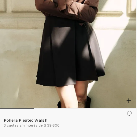
Pollera Pleated Walsh
3
cuotas sin interés de $
39.600