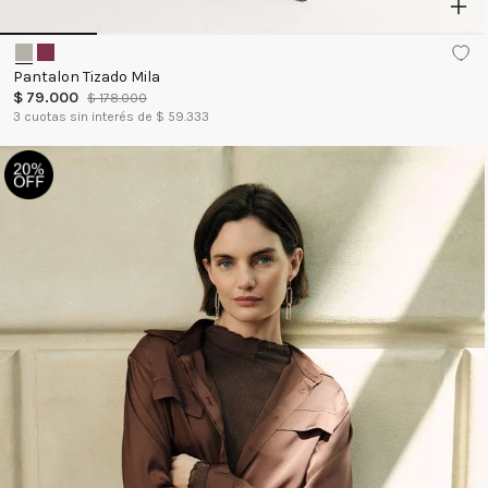
Pantalon Tizado Mila
$
79
.
000
$
178
.
000
3
cuotas sin interés de $
59.333