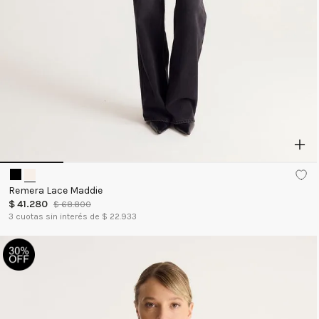
Remera Lace Maddie
$
41
.
280
$
68
.
800
3
cuotas sin interés de $
22.933