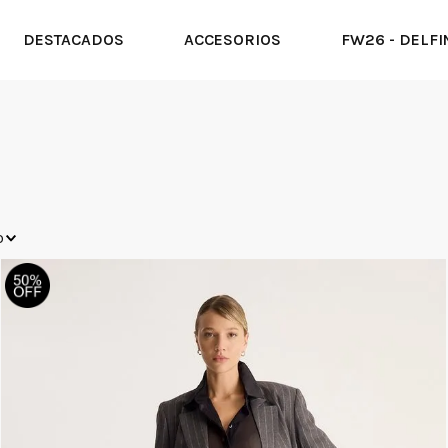
DESTACADOS
ACCESORIOS
FW26 - DELFI
o
 Flare
iesta
Día
Urbano
Casual
26
l
Rojo
Outwear
UN
ta
Beige