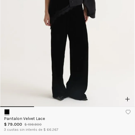
Pantalon Velvet Lace
$
79
.
000
$
198
.
800
3
cuotas sin interés de $
66.267