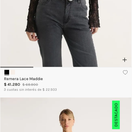
Remera Lace Maddie
$
41
.
280
$
68
.
800
3
cuotas sin interés de $
22.933
DESTACADO