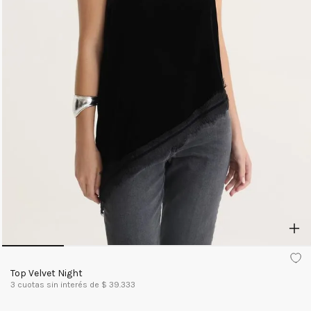
Top Velvet Night
3
cuotas sin interés de $
39.333