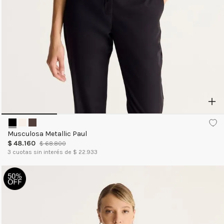
Musculosa Metallic Paul
$
48
.
160
$
68
.
800
3
cuotas sin interés de $
22.933