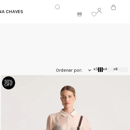
NA CHAVES
ENTRAR
x3
x4
x6