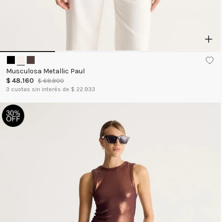
Musculosa Metallic Paul
$
48
.
160
$
68
.
800
3
cuotas sin interés de $
22.933