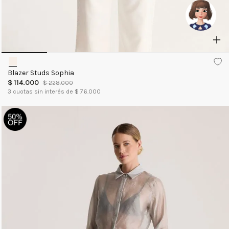
Blazer Studs Sophia
$
114
.
000
$
228
.
000
3
cuotas sin interés de $
76.000