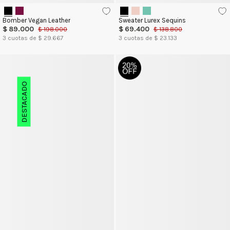
Bomber Vegan Leather
Sweater Lurex Sequins
$
89
.
000
$
69
.
400
$
198
.
000
$
138
.
800
3
cuotas de $
29.667
3
cuotas de $
23.133
DESTACADO