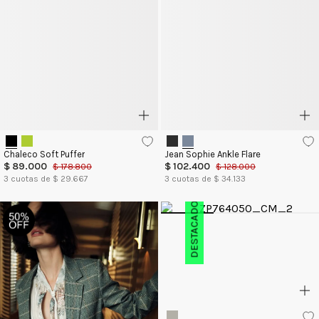
Chaleco Soft Puffer
Jean Sophie Ankle Flare
$
89
.
000
$
102
.
400
$
178
.
800
$
128
.
000
3
cuotas de $
29.667
3
cuotas de $
34.133
DESTACADO