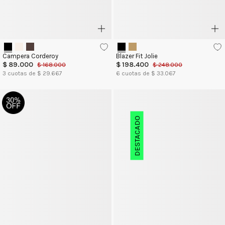
Campera Corderoy
Blazer Fit Jolie
$
89
.
000
$
198
.
400
$
168
.
000
$
248
.
000
3
cuotas de $
29.667
6
cuotas de $
33.067
DESTACADO