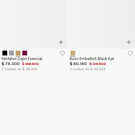
Pantalon Capri Esencial
Buzo Embellish Black Eye
$
79
.
000
$
90
.
160
$
148
.
800
$
128
.
800
3
cuotas de $
26.333
3
cuotas de $
30.053