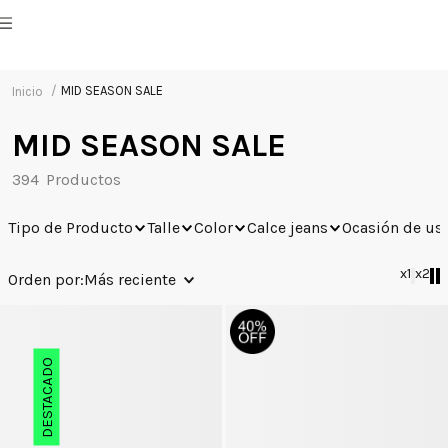
MID SEASON SALE
MID SEASON SALE
394
Tipo de Producto
Talle
Color
Calce jeans
Ocasión de us
x1
x2
Más reciente
DESTACADO