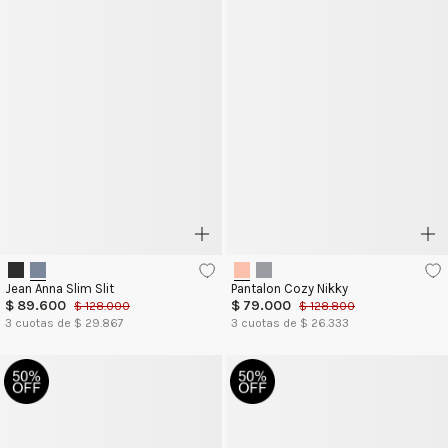
Jean Anna Slim Slit
Pantalon Cozy Nikky
$
89
.
600
$
79
.
000
$
128
.
000
$
128
.
800
3
cuotas de $
29.867
3
cuotas de $
26.333