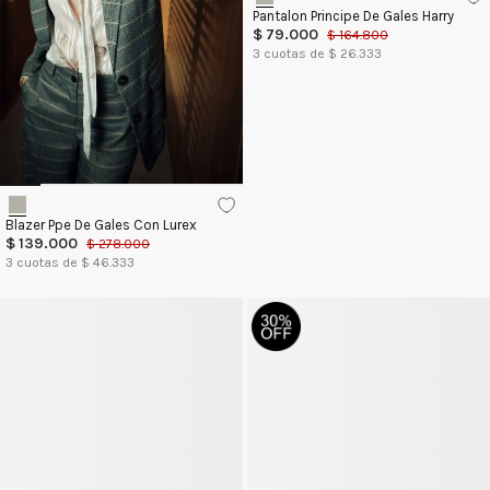
Pantalon Principe De Gales Harry
$
79
.
000
$
164
.
800
3
cuotas de $
26.333
Blazer Ppe De Gales Con Lurex
$
139
.
000
$
278
.
000
3
cuotas de $
46.333