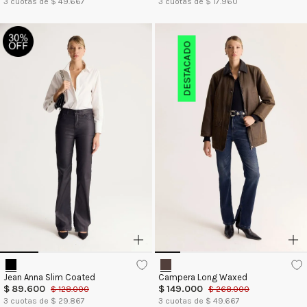
3
cuotas de $
49.667
3
cuotas de $
17.960
DESTACADO
Jean Anna Slim Coated
Campera Long Waxed
$
89
.
600
$
149
.
000
$
128
.
000
$
268
.
000
3
cuotas de $
29.867
3
cuotas de $
49.667