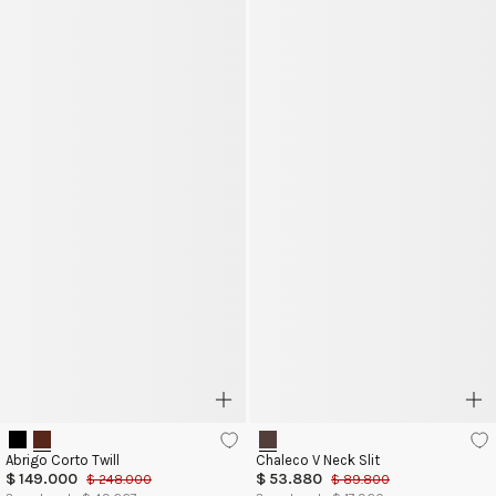
Abrigo Corto Twill
Chaleco V Neck Slit
$
149
.
000
$
53
.
880
$
248
.
000
$
89
.
800