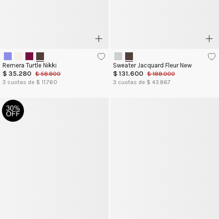
Remera Turtle Nikki
Sweater Jacquard Fleur New
$
35
.
280
$
131
.
600
$
58
.
800
$
188
.
000
3
cuotas de $
11.760
3
cuotas de $
43.867