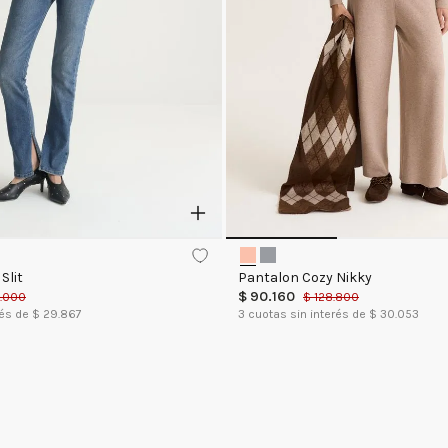
Slit
Pantalon Cozy Nikky
$
90
.
160
.
000
$
128
.
800
rés de $
29.867
3
cuotas sin interés de $
30.053