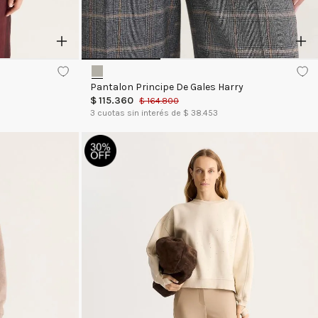
Pantalon Principe De Gales Harry
$
115
.
360
$
164
.
800
3
cuotas sin interés de $
38.453