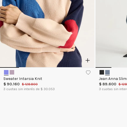
Sweater Intarsia Knit
Jean Anna Slim 
$
90
.
160
$
89
.
600
$
128
.
800
$
128
3
cuotas sin interés de $
30.053
3
cuotas sin inte