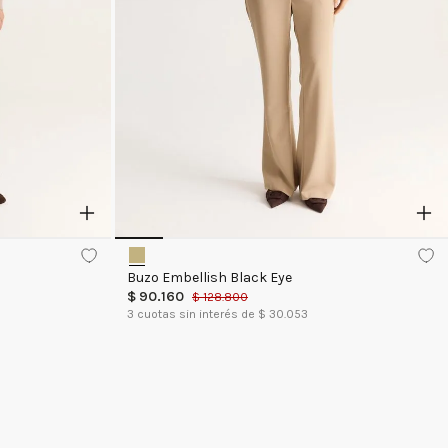
Buzo Embellish Black Eye
$
90
.
160
$
128
.
800
3
cuotas sin interés de $
30.053