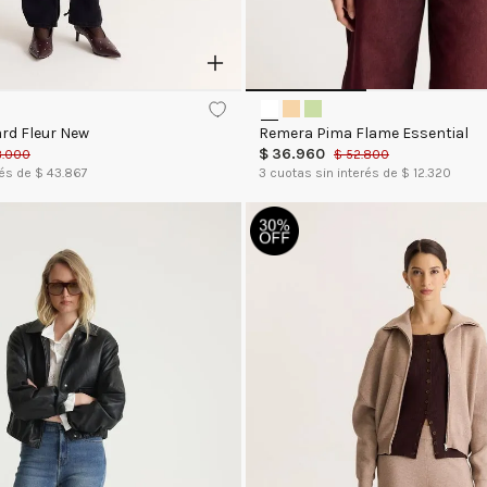
rd Fleur New
Remera Pima Flame Essential
$
36
.
960
8
.
000
$
52
.
800
rés de $
43.867
3
cuotas sin interés de $
12.320