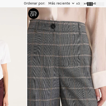
Más reciente
x3
x4
x6