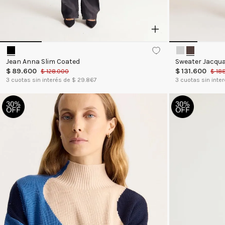
Jean Anna Slim Coated
Sweater Jacqua
$
89
.
600
$
131
.
600
$
128
.
000
$
18
3
cuotas sin interés de $
29.867
3
cuotas sin inte